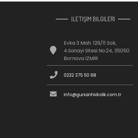
İLETIŞIM BILGILERI
Evka 3 Mah. 129/11 Sok,
4.Sanayi Sitesi No:24, 35050
Bornova İZMİR
0232 375 50 68
info@gursanhidrolik.com.tr