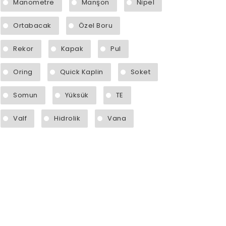
Manometre
Manşon
Nipel
Ortabacak
Özel Boru
Rekor
Kapak
Pul
Oring
Quick Kaplin
Soket
Somun
Yüksük
TE
Valf
Hidrolik
Vana